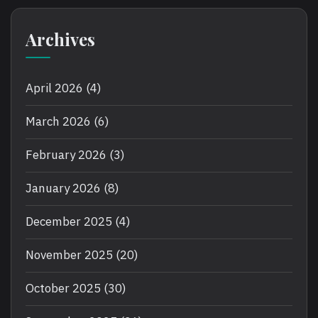
Archives
April 2026
(4)
March 2026
(6)
February 2026
(3)
January 2026
(8)
December 2025
(4)
November 2025
(20)
October 2025
(30)