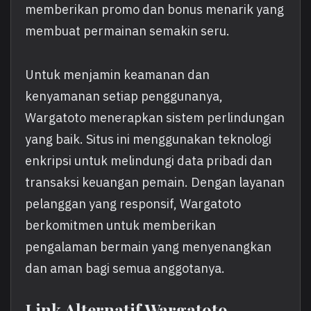
memberikan promo dan bonus menarik yang
membuat permainan semakin seru.
Untuk menjamin keamanan dan
kenyamanan setiap penggunanya,
Wargatoto menerapkan sistem perlindungan
yang baik. Situs ini menggunakan teknologi
enkripsi untuk melindungi data pribadi dan
transaksi keuangan pemain. Dengan layanan
pelanggan yang responsif, Wargatoto
berkomitmen untuk memberikan
pengalaman bermain yang menyenangkan
dan aman bagi semua anggotanya.
Link Alternatif Wargatoto