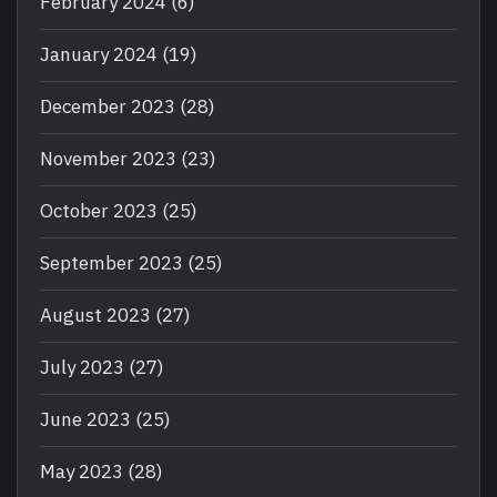
February 2024
(6)
January 2024
(19)
December 2023
(28)
November 2023
(23)
October 2023
(25)
September 2023
(25)
August 2023
(27)
July 2023
(27)
June 2023
(25)
May 2023
(28)