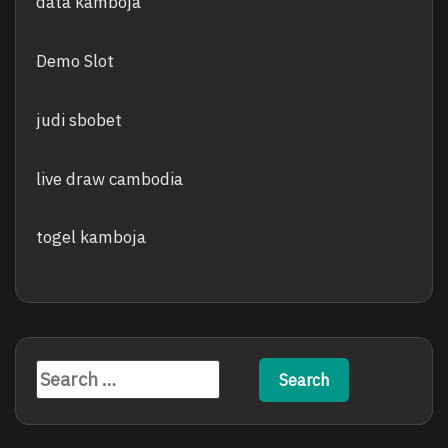
data kamboja
Demo Slot
judi sbobet
live draw cambodia
togel kamboja
Search
for: