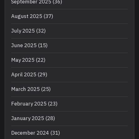
September 2025
(36)
August 2025
(37)
July 2025
(32)
June 2025
(15)
May 2025
(22)
April 2025
(29)
March 2025
(25)
February 2025
(23)
January 2025
(28)
December 2024
(31)