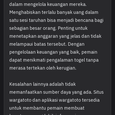
dalam mengelola keuangan mereka.
Menghabiskan terlalu banyak uang dalam
satu sesi taruhan bisa menjadi bencana bagi
sebagian besar orang. Penting untuk
menetapkan anggaran yang jelas dan tidak
melampaui batas tersebut. Dengan
pengelolaan keuangan yang baik, pemain
dapat menikmati pengalaman togel tanpa
merasa tertekan oleh kerugian.
Kesalahan lainnya adalah tidak
memanfaatkan sumber daya yang ada. Situs
wargatoto dan aplikasi wargatoto tersedia
untuk membantu pemain membuat