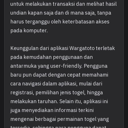
untuk melakukan transaksi dan melihat hasil
undian kapan saja dan di mana saja, tanpa
harus terganggu oleh keterbatasan akses
pada komputer.
Keunggulan dari aplikasi Wargatoto terletak
pada kemudahan penggunaan dan
antarmuka yang user-friendly. Pengguna
baru pun dapat dengan cepat memahami
cara navigasi dalam aplikasi, mulai dari
registrasi, pemilihan jenis togel, hingga
melakukan taruhan. Selain itu, aplikasi ini
juga menyediakan informasi terkini
mengenai berbagai permainan togel yang
tersedia, sehingga para pengguna dapat