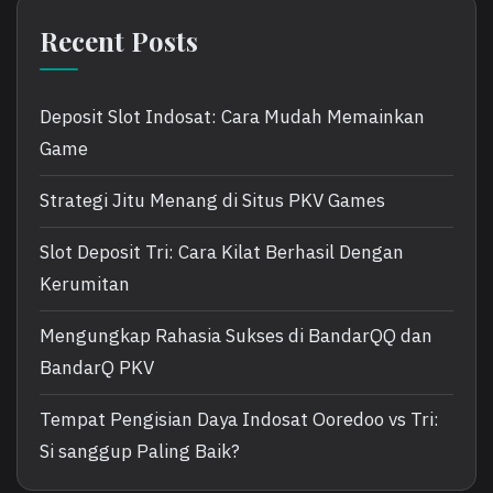
Recent Posts
Deposit Slot Indosat: Cara Mudah Memainkan
Game
Strategi Jitu Menang di Situs PKV Games
Slot Deposit Tri: Cara Kilat Berhasil Dengan
Kerumitan
Mengungkap Rahasia Sukses di BandarQQ dan
BandarQ PKV
Tempat Pengisian Daya Indosat Ooredoo vs Tri:
Si sanggup Paling Baik?