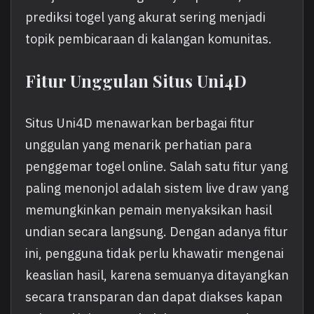
prediksi togel yang akurat sering menjadi
topik pembicaraan di kalangan komunitas.
Fitur Unggulan Situs Uni4D
Situs Uni4D menawarkan berbagai fitur
unggulan yang menarik perhatian para
penggemar togel online. Salah satu fitur yang
paling menonjol adalah sistem live draw yang
memungkinkan pemain menyaksikan hasil
undian secara langsung. Dengan adanya fitur
ini, pengguna tidak perlu khawatir mengenai
keaslian hasil, karena semuanya ditayangkan
secara transparan dan dapat diakses kapan