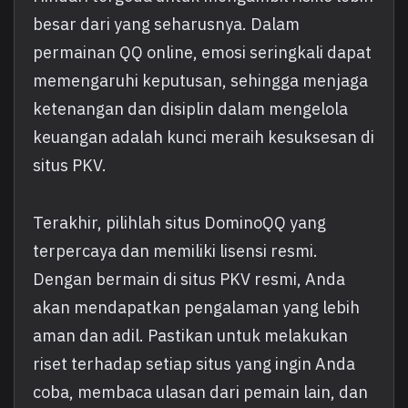
besar dari yang seharusnya. Dalam
permainan QQ online, emosi seringkali dapat
memengaruhi keputusan, sehingga menjaga
ketenangan dan disiplin dalam mengelola
keuangan adalah kunci meraih kesuksesan di
situs PKV.
Terakhir, pilihlah situs DominoQQ yang
terpercaya dan memiliki lisensi resmi.
Dengan bermain di situs PKV resmi, Anda
akan mendapatkan pengalaman yang lebih
aman dan adil. Pastikan untuk melakukan
riset terhadap setiap situs yang ingin Anda
coba, membaca ulasan dari pemain lain, dan