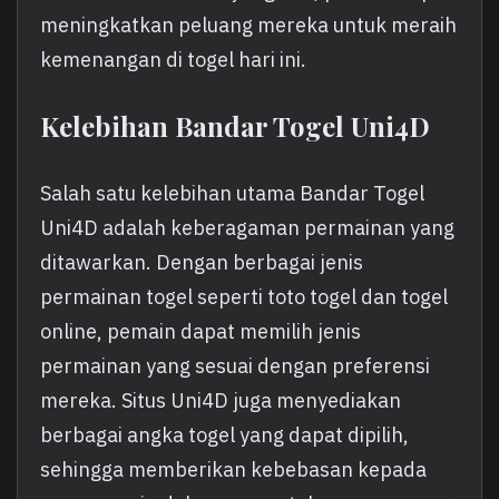
meningkatkan peluang mereka untuk meraih
kemenangan di togel hari ini.
Kelebihan Bandar Togel Uni4D
Salah satu kelebihan utama Bandar Togel
Uni4D adalah keberagaman permainan yang
ditawarkan. Dengan berbagai jenis
permainan togel seperti toto togel dan togel
online, pemain dapat memilih jenis
permainan yang sesuai dengan preferensi
mereka. Situs Uni4D juga menyediakan
berbagai angka togel yang dapat dipilih,
sehingga memberikan kebebasan kepada