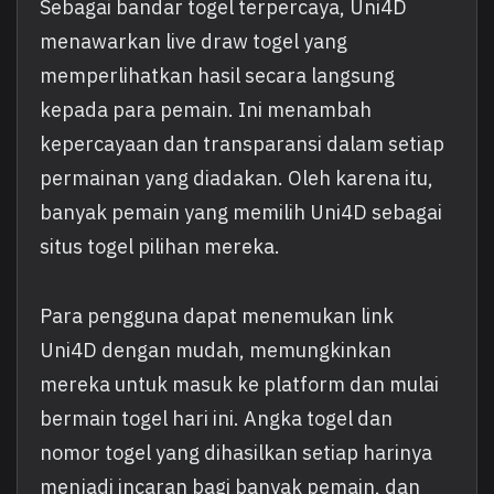
Sebagai bandar togel terpercaya, Uni4D
menawarkan live draw togel yang
memperlihatkan hasil secara langsung
kepada para pemain. Ini menambah
kepercayaan dan transparansi dalam setiap
permainan yang diadakan. Oleh karena itu,
banyak pemain yang memilih Uni4D sebagai
situs togel pilihan mereka.
Para pengguna dapat menemukan link
Uni4D dengan mudah, memungkinkan
mereka untuk masuk ke platform dan mulai
bermain togel hari ini. Angka togel dan
nomor togel yang dihasilkan setiap harinya
menjadi incaran bagi banyak pemain, dan