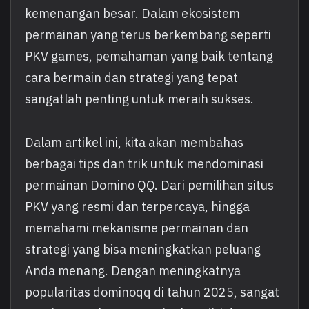
kemenangan besar. Dalam ekosistem
permainan yang terus berkembang seperti
PKV games, pemahaman yang baik tentang
cara bermain dan strategi yang tepat
sangatlah penting untuk meraih sukses.
Dalam artikel ini, kita akan membahas
berbagai tips dan trik untuk mendominasi
permainan Domino QQ. Dari pemilihan situs
PKV yang resmi dan terpercaya, hingga
memahami mekanisme permainan dan
strategi yang bisa meningkatkan peluang
Anda menang. Dengan meningkatnya
popularitas dominoqq di tahun 2025, sangat