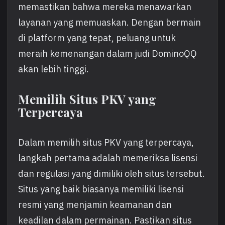
memastikan bahwa mereka menawarkan
layanan yang memuaskan. Dengan bermain
di platform yang tepat, peluang untuk
meraih kemenangan dalam judi DominoQQ
akan lebih tinggi.
Memilih Situs PKV yang
Terpercaya
Dalam memilih situs PKV yang terpercaya,
langkah pertama adalah memeriksa lisensi
dan regulasi yang dimiliki oleh situs tersebut.
Situs yang baik biasanya memiliki lisensi
resmi yang menjamin keamanan dan
keadilan dalam permainan. Pastikan situs