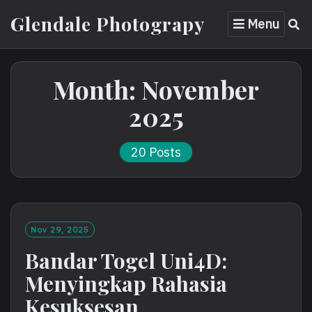
Skip
Glendale Photograpy
Menu
to
content
Month:
November
2025
20 Posts
Nov 29, 2025
Bandar Togel Uni4D:
Menyingkap Rahasia
Kesuksesan