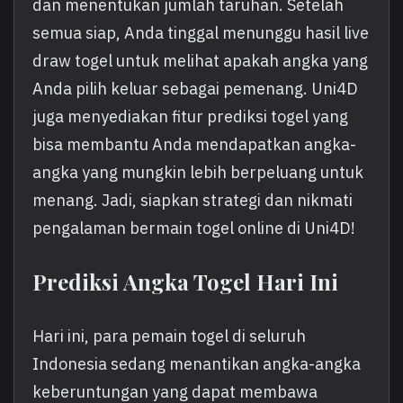
dan menentukan jumlah taruhan. Setelah
semua siap, Anda tinggal menunggu hasil live
draw togel untuk melihat apakah angka yang
Anda pilih keluar sebagai pemenang. Uni4D
juga menyediakan fitur prediksi togel yang
bisa membantu Anda mendapatkan angka-
angka yang mungkin lebih berpeluang untuk
menang. Jadi, siapkan strategi dan nikmati
pengalaman bermain togel online di Uni4D!
Prediksi Angka Togel Hari Ini
Hari ini, para pemain togel di seluruh
Indonesia sedang menantikan angka-angka
keberuntungan yang dapat membawa