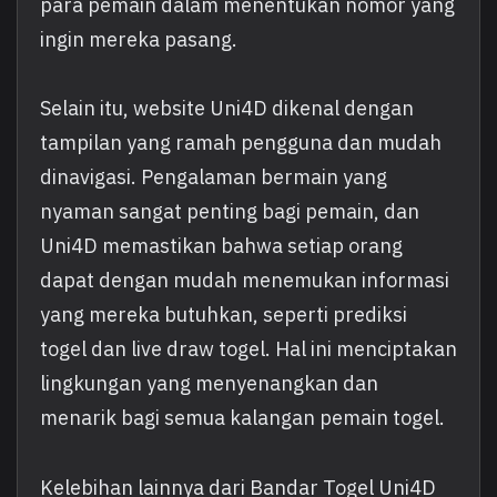
para pemain dalam menentukan nomor yang
ingin mereka pasang.
Selain itu, website Uni4D dikenal dengan
tampilan yang ramah pengguna dan mudah
dinavigasi. Pengalaman bermain yang
nyaman sangat penting bagi pemain, dan
Uni4D memastikan bahwa setiap orang
dapat dengan mudah menemukan informasi
yang mereka butuhkan, seperti prediksi
togel dan live draw togel. Hal ini menciptakan
lingkungan yang menyenangkan dan
menarik bagi semua kalangan pemain togel.
Kelebihan lainnya dari Bandar Togel Uni4D