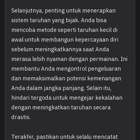
Selanjutnya, penting untuk menerapkan
sistem taruhan yang bijak. Anda bisa
mencoba metode seperti taruhan kecil di
awal untuk membangun kepercayaan diri
sebelum meningkatkannya saat Anda
merasa lebih nyaman dengan permainan. Ini
membantu Anda mengontrol pengeluaran
dan memaksimalkan potensi kemenangan
Anda dalam jangka panjang. Selain itu,
hindari tergoda untuk mengejar kekalahan
dengan meningkatkan taruhan secara
drastis.
Terakhir, pastikan untuk selalu mencatat